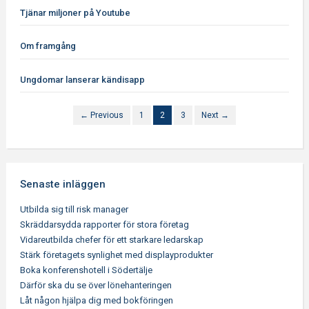
Tjänar miljoner på Youtube
Om framgång
Ungdomar lanserar kändisapp
← Previous
1
2
3
Next →
Senaste inläggen
Utbilda sig till risk manager
Skräddarsydda rapporter för stora företag
Vidareutbilda chefer för ett starkare ledarskap
Stärk företagets synlighet med displayprodukter
Boka konferenshotell i Södertälje
Därför ska du se över lönehanteringen
Låt någon hjälpa dig med bokföringen