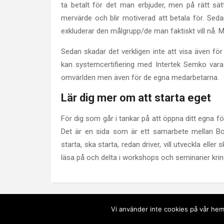
ta betalt för det man erbjuder, men på rätt s
mervärde och blir motiverad att betala för. Seda
exkluderar den målgrupp/de man faktiskt vill nå. 
Sedan skadar det verkligen inte att visa även f
kan systemcertifiering med Intertek Semko vara e
omvärlden men även för de egna medarbetarna.
Lär dig mer om att starta eget
För dig som går i tankar på att öppna ditt egna f
Det är en sida som är ett samarbete mellan Bola
starta, ska starta, redan driver, vill utveckla elle
läsa på och delta i workshops och seminarier kri
Vi använder inte cookies på vår hem