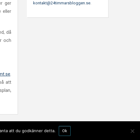
er ger
kontakt@24timmarsbloggen.se
.
 eller
ed, då
er och
mt.se
.
på att
splan,
anta att du godkänner detta.
Ok