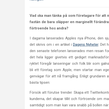
Vad ska man tänka på som företagare för att 
fastän de bara släpper en marginellt förändra
förtroende hos andra?
I dagarna lanserades Apples nya iPhone, den sj
det skrivs om i en artikel i
Dagens Nyheter
. Det 
den senaste telefonen lanserades men resan fo
det hela ligger givetvis ett gediget marknadsfö
ryktet föregår lanseringar och folk blir som galn
bli ett företag som Apple, men startar man ege
genvägar för att nå framgång. Enligt grundaren 
bästa tipsen:
Försök att förutse trender. Skapa ett Twitterk
kunderna, det skapar tillit och förtroende om man
samtidigt som man kan vara snabb på bollen när d