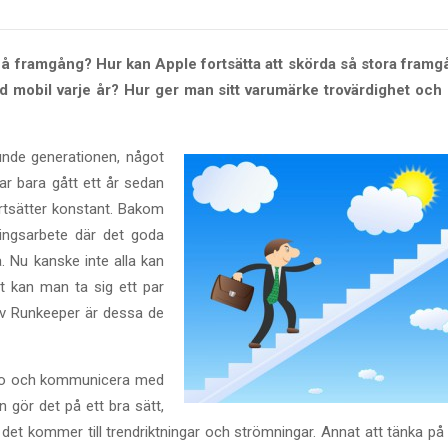
nå framgång? Hur kan Apple fortsätta att skörda så stora framg
d mobil varje år? Hur ger man sitt varumärke trovärdighet och 
unde generationen, något
har bara gått ett år sedan
rtsätter konstant. Bakom
ringsarbete där det goda
a. Nu kanske inte alla kan
t kan man ta sig ett par
av Runkeeper är dessa de
onto och kommunicera med
 gör det på ett bra sätt,
et kommer till trendriktningar och strömningar. Annat att tänka på 