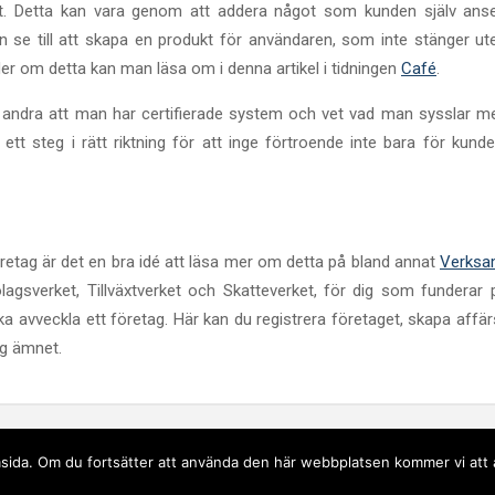
ätt. Detta kan vara genom att addera något som kunden själv ans
n se till att skapa en produkt för användaren, som inte stänger ute
Mer om detta kan man läsa om i denna artikel i tidningen
Café
.
ör andra att man har certifierade system och vet vad man sysslar m
tt steg i rätt riktning för att inge förtroende inte bara för kund
öretag är det en bra idé att läsa mer om detta på bland annat
Verksa
gsverket, Tillväxtverket och Skatteverket, för dig som funderar 
r ska avveckla ett företag. Här kan du registrera företaget, skapa affär
ng ämnet.
sida. Om du fortsätter att använda den här webbplatsen kommer vi att 