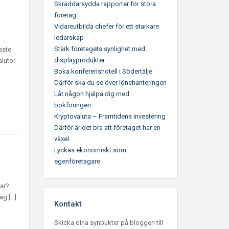
Skräddarsydda rapporter för stora
företag
Vidareutbilda chefer för ett starkare
ledarskap
Stärk företagets synlighet med
aste
displayprodukter
lutor
Boka konferenshotell i Södertälje
Därför ska du se över lönehanteringen
Låt någon hjälpa dig med
bokföringen
Kryptovaluta – Framtidens investering
Därför är det bra att företaget har en
växel
Lyckas ekonomiskt som
egenföretagare
gar?
ag […]
Kontakt
Skicka dina synpukter på bloggen till