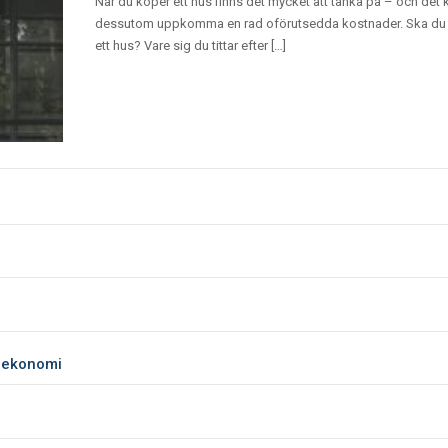
När du köper ett hus finns det mycket att tänka på – och det 
dessutom uppkomma en rad oförutsedda kostnader. Ska du
ett hus? Vare sig du tittar efter […]
 ekonomi