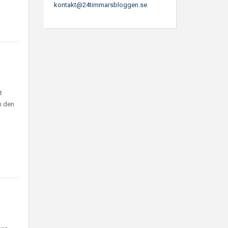
kontakt@24timmarsbloggen.se
.
t
m den