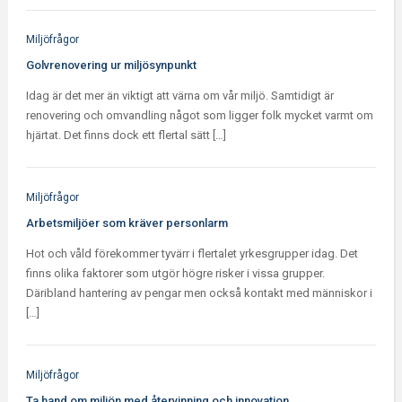
Miljöfrågor
Golvrenovering ur miljösynpunkt
Idag är det mer än viktigt att värna om vår miljö. Samtidigt är
renovering och omvandling något som ligger folk mycket varmt om
hjärtat. Det finns dock ett flertal sätt […]
Miljöfrågor
Arbetsmiljöer som kräver personlarm
Hot och våld förekommer tyvärr i flertalet yrkesgrupper idag. Det
finns olika faktorer som utgör högre risker i vissa grupper.
Däribland hantering av pengar men också kontakt med människor i
[…]
Miljöfrågor
Ta hand om miljön med återvinning och innovation