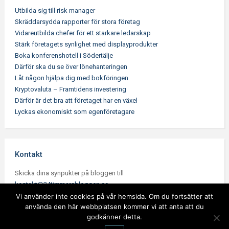
Utbilda sig till risk manager
Skräddarsydda rapporter för stora företag
Vidareutbilda chefer för ett starkare ledarskap
Stärk företagets synlighet med displayprodukter
Boka konferenshotell i Södertälje
Därför ska du se över lönehanteringen
Låt någon hjälpa dig med bokföringen
Kryptovaluta – Framtidens investering
Därför är det bra att företaget har en växel
Lyckas ekonomiskt som egenföretagare
Kontakt
Skicka dina synpukter på bloggen till
kontakt@24timmarsbloggen.se
.
Vi använder inte cookies på vår hemsida. Om du fortsätter att
använda den här webbplatsen kommer vi att anta att du
godkänner detta.