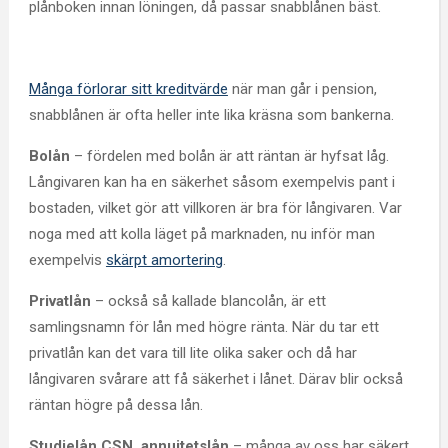
plånboken innan löningen, då passar snabblånen bäst.
Många förlorar sitt kreditvärde
när man går i pension,
snabblånen är ofta heller inte lika kräsna som bankerna.
Bolån
– fördelen med bolån är att räntan är hyfsat låg.
Långivaren kan ha en säkerhet såsom exempelvis pant i
bostaden, vilket gör att villkoren är bra för långivaren. Var
noga med att kolla läget på marknaden, nu inför man
exempelvis
skärpt amortering
.
Privatlån
– också så kallade blancolån, är ett
samlingsnamn för lån med högre ränta. När du tar ett
privatlån kan det vara till lite olika saker och då har
långivaren svårare att få säkerhet i lånet. Därav blir också
räntan högre på dessa lån.
Studielån CSN, annuitetslån
– många av oss har säkert