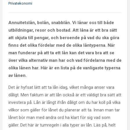
Privatekonomi
Annuitetslån, bolån, snabblån. Vi lånar oss till både
utbildningar, resor och bostad. Att låna är ett bra sätt
att skjuta till pengar, och beroende på vad du ska göra
finns det olika fördelar med de olika låntyperna. När
man funderar på att ta ett lån kan det vara bra att se
över vilka alternativ man har och vad fördelarna med de
olika lånen har. Här är en lista på de vanligaste typerna
av lånen.
Det är hyfsat lätt att ta lån idag, vilket många anser vara
dåligt. Men faktum är att lån också är ett väldigt bra sätt att
investera på. Lån är långt ifrån dåligt om du har koll på vilka
villkor som gäller för lånet du planerar att ta. Innan man tar
lånet bör man med andra ord ha klart för sig vad som
gäller. Det här är tumregeln i alla typer av lån. Läs på, helt