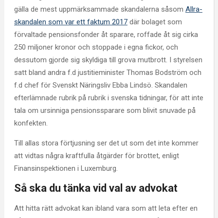
gälla de mest uppmärksammade skandalerna såsom
Allra-
skandalen som var ett faktum 2017
där bolaget som
förvaltade pensionsfonder åt sparare, roffade åt sig cirka
250 miljoner kronor och stoppade i egna fickor, och
dessutom gjorde sig skyldiga till grova mutbrott. I styrelsen
satt bland andra f.d justitieminister Thomas Bodström och
f.d chef för Svenskt Näringsliv Ebba Lindsö. Skandalen
efterlämnade rubrik på rubrik i svenska tidningar, för att inte
tala om ursinniga pensionssparare som blivit snuvade på
konfekten.
Till allas stora förtjusning ser det ut som det inte kommer
att vidtas några kraftfulla åtgärder för brottet, enligt
Finansinspektionen i Luxemburg.
Så ska du tänka vid val av advokat
Att hitta rätt advokat kan ibland vara som att leta efter en