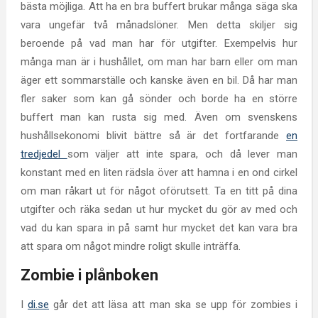
bästa möjliga. Att ha en bra buffert brukar många säga ska
vara ungefär två månadslöner. Men detta skiljer sig
beroende på vad man har för utgifter. Exempelvis hur
många man är i hushållet, om man har barn eller om man
äger ett sommarställe och kanske även en bil. Då har man
fler saker som kan gå sönder och borde ha en större
buffert man kan rusta sig med. Även om svenskens
hushållsekonomi blivit bättre så är det fortfarande
en
tredjedel
som väljer att inte spara, och då lever man
konstant med en liten rädsla över att hamna i en ond cirkel
om man råkart ut för något oförutsett. Ta en titt på dina
utgifter och räka sedan ut hur mycket du gör av med och
vad du kan spara in på samt hur mycket det kan vara bra
att spara om något mindre roligt skulle inträffa.
Zombie i plånboken
I
di.se
går det att läsa att man ska se upp för zombies i